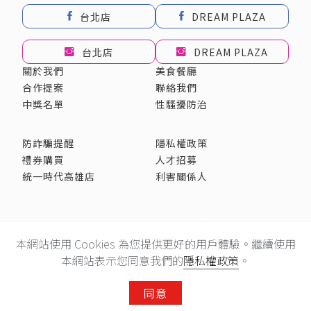
台北店
DREAM PLAZA
台北店
DREAM PLAZA
關於我們
美食餐廳
合作提案
聯絡我們
中獎名單
性騷擾防治
防詐騙提醒
隱私權政策
禮券購買
人才招募
統一時代高雄店
利害關係人
採用全球最先進SSL 256bit 傳輸加密機制
本網站使用 Cookies 為您提供更好的用戶體驗。繼續使用
建議使用Chrome、Firefox、Safari最新版本瀏覽
統一企業集團 © 統一百華股份有限公司 All rights reserved.
本網站表示您同意我們的
隱私權政策
。
同意
行動會員APP