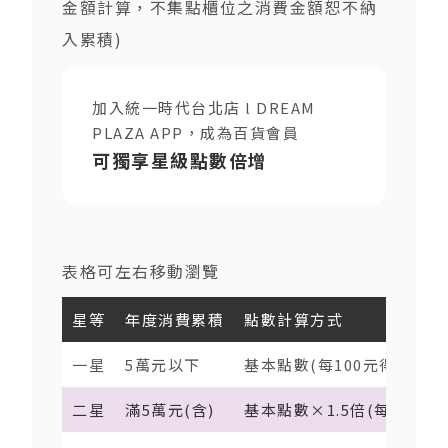
金額計算，不集點櫃位之消費金額恕不納
入累積)
加入統一時代台北店 l DREAM
PLAZA APP，成為百貨會員
可獨享星級點數倍增
表格可左右移動瀏覽
星等
年度消費累積
點數計算方式
一星
5萬元以下
基本點數(每100元得0.33點
二星
滿5萬元(含)
基本點數×1.5倍(每100元得0