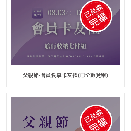
父親節-會員獨享卡友禮(已全數兌畢)