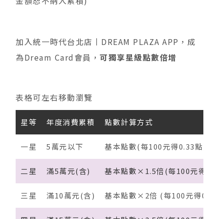
金額恕不納入累積)
加入統一時代台北店丨DREAM PLAZA APP，成
為Dream Card會員，
可獨享星級點數倍增
表格可左右移動瀏覽
星等
年度消費累積
點數計算方式
一星
5萬元以下
基本點數(每100元得0.33點)
二星
滿5萬元(含)
基本點數×1.5倍(每100元得0.4
三星
滿10萬元(含)
基本點數×2倍 (每100元得0.66