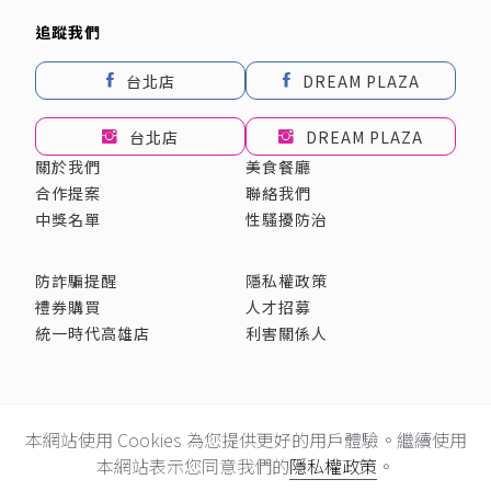
追蹤我們
台北店
DREAM PLAZA
台北店
DREAM PLAZA
關於我們
美食餐廳
合作提案
聯絡我們
中獎名單
性騷擾防治
防詐騙提醒
隱私權政策
禮券購買
人才招募
統一時代高雄店
利害關係人
採用全球最先進SSL 256bit 傳輸加密機制
本網站使用 Cookies 為您提供更好的用戶體驗。繼續使用
建議使用Chrome、Firefox、Safari最新版本瀏覽
統一企業集團 © 統一百華股份有限公司 All rights reserved.
本網站表示您同意我們的
隱私權政策
。