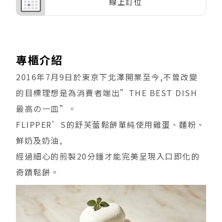
線上訂位
專櫃介紹
2016年7月9日於東京下北澤開業至今,不曾改變
的目標理想是為消費者端出”THE BEST DISH
最高の一皿”。
FLIPPER’S的舒芙蕾鬆餅單純使用雞蛋、麵粉、
鮮奶及奶油,
經過細心的煎製20分鐘才能完美呈現入口即化的
奇蹟鬆餅。